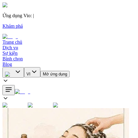
Ứng dụng Vio
:
|
Khám phá
Trang chủ
Dịch vụ
Sự kiện
Bình chọn
Blog
VI
Mở ứng dụng