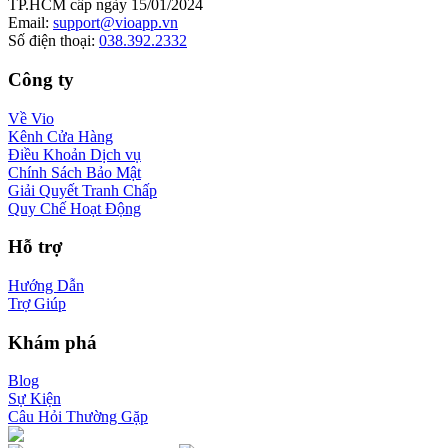
TP.HCM cấp ngày 15/01/2024
Email
:
support@vioapp.vn
Số điện thoại
:
038.392.2332
Công ty
Về Vio
Kênh Cửa Hàng
Điều Khoản Dịch vụ
Chính Sách Bảo Mật
Giải Quyết Tranh Chấp
Quy Chế Hoạt Động
Hỗ trợ
Hướng Dẫn
Trợ Giúp
Khám phá
Blog
Sự Kiện
Câu Hỏi Thường Gặp