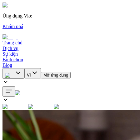
Ứng dụng Vio
:
|
Khám phá
Trang chủ
Dịch vụ
Sự kiện
Bình chọn
Blog
VI
Mở ứng dụng