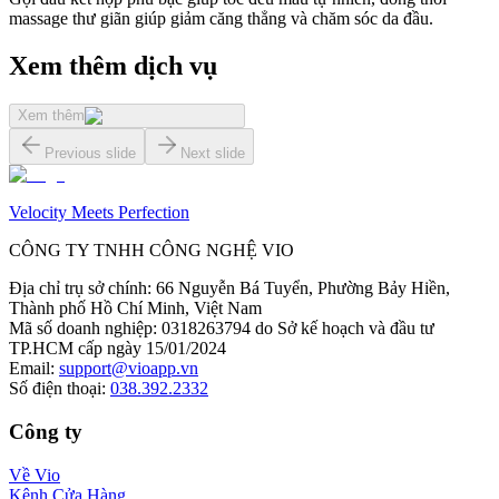
massage thư giãn giúp giảm căng thẳng và chăm sóc da đầu.
Xem thêm dịch vụ
Xem thêm
Previous slide
Next slide
Velocity Meets Perfection
CÔNG TY TNHH CÔNG NGHỆ VIO
Địa chỉ trụ sở chính
:
66 Nguyễn Bá Tuyển, Phường Bảy Hiền,
Thành phố Hồ Chí Minh, Việt Nam
Mã số doanh nghiệp
:
0318263794 do Sở kế hoạch và đầu tư
TP.HCM cấp ngày 15/01/2024
Email
:
support@vioapp.vn
Số điện thoại
:
038.392.2332
Công ty
Về Vio
Kênh Cửa Hàng