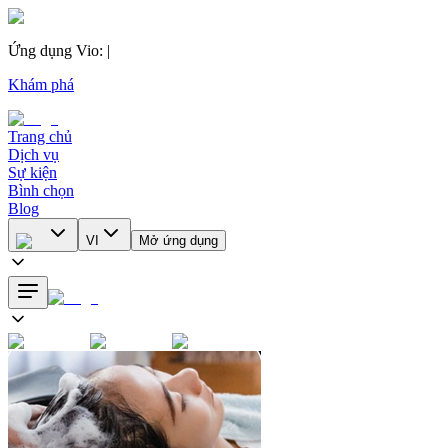
Ứng dụng Vio
:
|
Khám phá
Trang chủ
Dịch vụ
Sự kiện
Bình chọn
Blog
VI
Mở ứng dụng