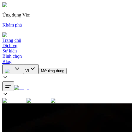
Ứng dụng Vio
:
|
Khám phá
Trang chủ
Dịch vụ
Sự kiện
Bình chọn
Blog
VI
Mở ứng dụng