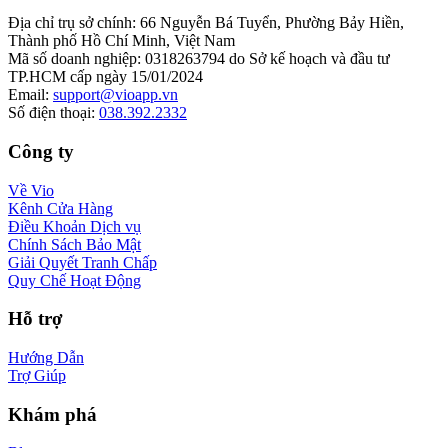
Địa chỉ trụ sở chính
:
66 Nguyễn Bá Tuyển, Phường Bảy Hiền,
Thành phố Hồ Chí Minh, Việt Nam
Mã số doanh nghiệp
:
0318263794 do Sở kế hoạch và đầu tư
TP.HCM cấp ngày 15/01/2024
Email
:
support@vioapp.vn
Số điện thoại
:
038.392.2332
Công ty
Về Vio
Kênh Cửa Hàng
Điều Khoản Dịch vụ
Chính Sách Bảo Mật
Giải Quyết Tranh Chấp
Quy Chế Hoạt Động
Hỗ trợ
Hướng Dẫn
Trợ Giúp
Khám phá