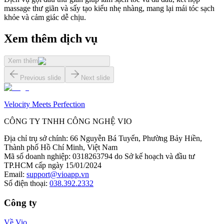
massage thư giãn và sấy tạo kiểu nhẹ nhàng, mang lại mái tóc sạch
khỏe và cảm giác dễ chịu.
Xem thêm dịch vụ
Xem thêm
Previous slide
Next slide
Velocity Meets Perfection
CÔNG TY TNHH CÔNG NGHỆ VIO
Địa chỉ trụ sở chính
:
66 Nguyễn Bá Tuyển, Phường Bảy Hiền,
Thành phố Hồ Chí Minh, Việt Nam
Mã số doanh nghiệp
:
0318263794 do Sở kế hoạch và đầu tư
TP.HCM cấp ngày 15/01/2024
Email
:
support@vioapp.vn
Số điện thoại
:
038.392.2332
Công ty
Về Vio