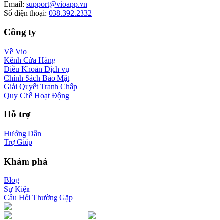
Email
:
support@vioapp.vn
Số điện thoại
:
038.392.2332
Công ty
Về Vio
Kênh Cửa Hàng
Điều Khoản Dịch vụ
Chính Sách Bảo Mật
Giải Quyết Tranh Chấp
Quy Chế Hoạt Động
Hỗ trợ
Hướng Dẫn
Trợ Giúp
Khám phá
Blog
Sự Kiện
Câu Hỏi Thường Gặp