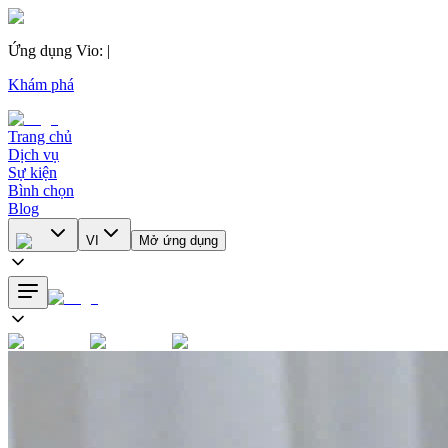
Ứng dụng Vio
:
|
Khám phá
Trang chủ
Dịch vụ
Sự kiện
Bình chọn
Blog
VI
Mở ứng dụng