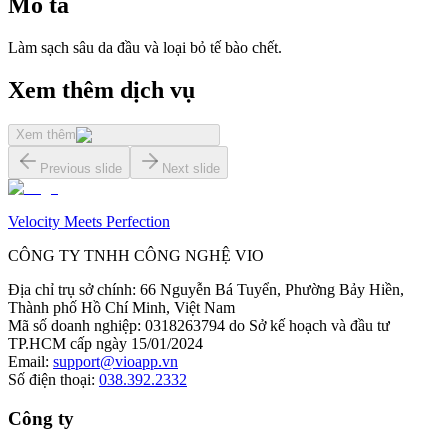
Mô tả
Làm sạch sâu da đầu và loại bỏ tế bào chết.
Xem thêm dịch vụ
Xem thêm
Previous slide
Next slide
Velocity Meets Perfection
CÔNG TY TNHH CÔNG NGHỆ VIO
Địa chỉ trụ sở chính
:
66 Nguyễn Bá Tuyển, Phường Bảy Hiền,
Thành phố Hồ Chí Minh, Việt Nam
Mã số doanh nghiệp
:
0318263794 do Sở kế hoạch và đầu tư
TP.HCM cấp ngày 15/01/2024
Email
:
support@vioapp.vn
Số điện thoại
:
038.392.2332
Công ty