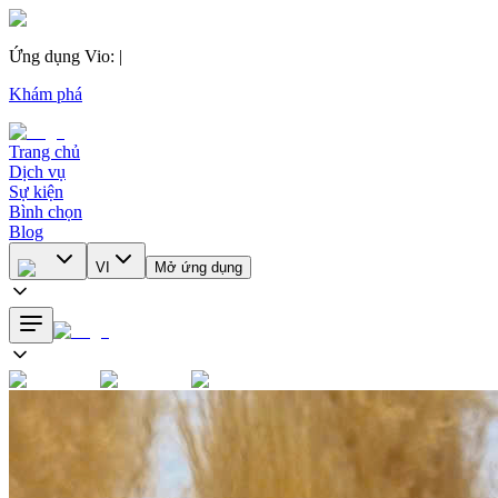
Ứng dụng Vio
:
|
Khám phá
Trang chủ
Dịch vụ
Sự kiện
Bình chọn
Blog
VI
Mở ứng dụng