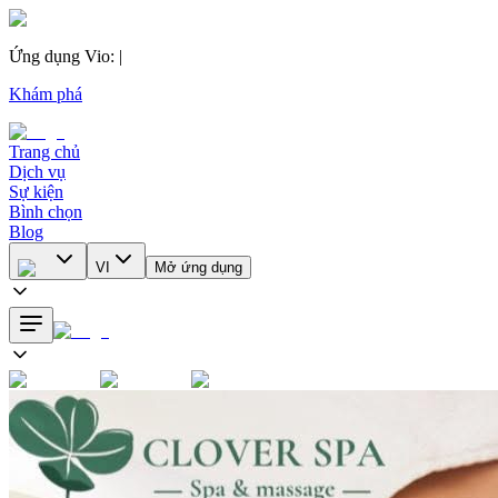
Ứng dụng Vio
:
|
Khám phá
Trang chủ
Dịch vụ
Sự kiện
Bình chọn
Blog
VI
Mở ứng dụng