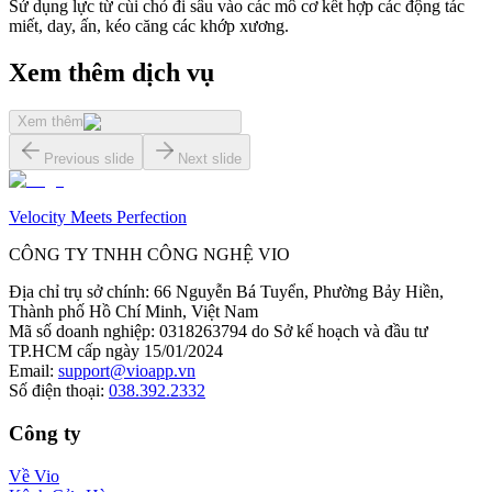
Sử dụng lực từ cùi chỏ đi sâu vào các mô cơ kết hợp các động tác
miết, day, ấn, kéo căng các khớp xương.
Xem thêm dịch vụ
Xem thêm
Previous slide
Next slide
Velocity Meets Perfection
CÔNG TY TNHH CÔNG NGHỆ VIO
Địa chỉ trụ sở chính
:
66 Nguyễn Bá Tuyển, Phường Bảy Hiền,
Thành phố Hồ Chí Minh, Việt Nam
Mã số doanh nghiệp
:
0318263794 do Sở kế hoạch và đầu tư
TP.HCM cấp ngày 15/01/2024
Email
:
support@vioapp.vn
Số điện thoại
:
038.392.2332
Công ty
Về Vio