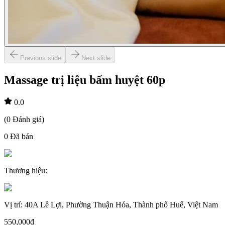
Previous slide
Next slide
Massage trị liệu bấm huyệt 60p
0.0
(
0
Đánh giá
)
0
Đã bán
Thương hiệu
:
Vị trí
:
40A Lê Lợi, Phường Thuận Hóa, Thành phố Huế, Việt Nam
550,000đ