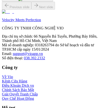
Previous slide
Next slide
Velocity Meets Perfection
CÔNG TY TNHH CÔNG NGHỆ VIO
Địa chỉ trụ sở chính
:
66 Nguyễn Bá Tuyển, Phường Bảy Hiền,
Thành phố Hồ Chí Minh, Việt Nam
Mã số doanh nghiệp
:
0318263794 do Sở kế hoạch và đầu tư
TP.HCM cấp ngày 15/01/2024
Email
:
support@vioapp.vn
Số điện thoại
:
038.392.2332
Công ty
Về Vio
Kênh Cửa Hàng
Điều Khoản Dịch vụ
Chính Sách Bảo Mật
Giải Quyết Tranh Chấp
Quy Chế Hoạt Động
Hỗ trợ