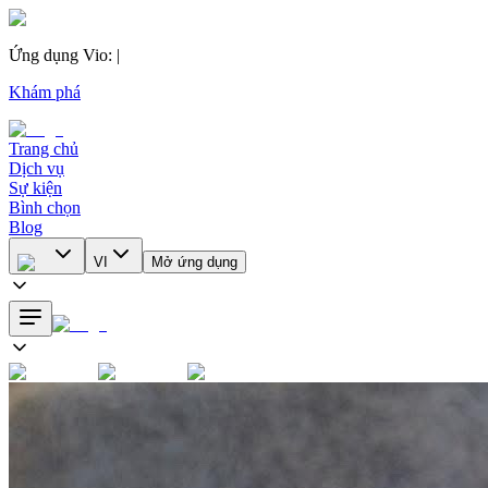
Ứng dụng Vio
:
|
Khám phá
Trang chủ
Dịch vụ
Sự kiện
Bình chọn
Blog
VI
Mở ứng dụng