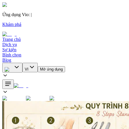
Ứng dụng Vio
:
|
Khám phá
Trang chủ
Dịch vụ
Sự kiện
Bình chọn
Blog
VI
Mở ứng dụng