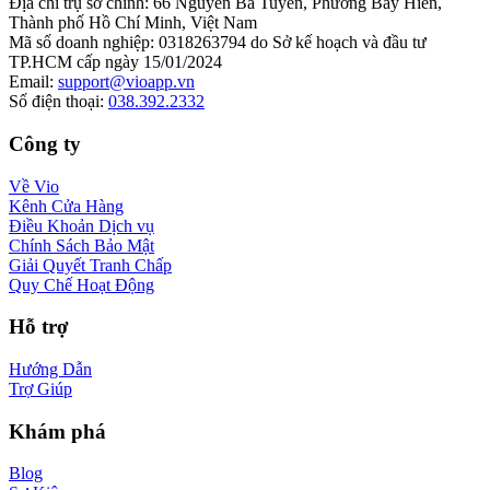
Địa chỉ trụ sở chính
:
66 Nguyễn Bá Tuyển, Phường Bảy Hiền,
Thành phố Hồ Chí Minh, Việt Nam
Mã số doanh nghiệp
:
0318263794 do Sở kế hoạch và đầu tư
TP.HCM cấp ngày 15/01/2024
Email
:
support@vioapp.vn
Số điện thoại
:
038.392.2332
Công ty
Về Vio
Kênh Cửa Hàng
Điều Khoản Dịch vụ
Chính Sách Bảo Mật
Giải Quyết Tranh Chấp
Quy Chế Hoạt Động
Hỗ trợ
Hướng Dẫn
Trợ Giúp
Khám phá
Blog