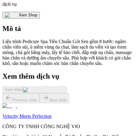
dịch vụ
Xem Shop
Mô tả
Liệu trình Pedicure Spa Tiêu Chuẩn Gót Sen gồm 8 bước: ngâm
chân viên sủi, ủ mềm vùng da chai, làm sạch da viền và tạo form
móng, chà gót bằng máy, tẩy tế bào chết, đắp mặt nạ chân, massage
bàn chân và dưỡng ẩm chuyên sâu. Phù hợp với khách có gót chân
khô, sần hoặc muốn chăm sóc bàn chân chuyên sâu.
Xem thêm dịch vụ
Xem thêm
Previous slide
Next slide
Velocity Meets Perfection
CÔNG TY TNHH CÔNG NGHỆ VIO