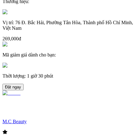
Thương hiệu
:
Vị trí
:
76 Đ. Bắc Hải, Phường Tân Hòa, Thành phố Hồ Chí Minh,
Việt Nam
269,000đ
Mã giảm giá dành cho bạn
:
Thời lượng
:
1 giờ 30 phút
Đặt ngay
M.C Beauty