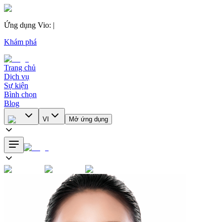
Ứng dụng Vio
:
|
Khám phá
Trang chủ
Dịch vụ
Sự kiện
Bình chọn
Blog
VI
Mở ứng dụng