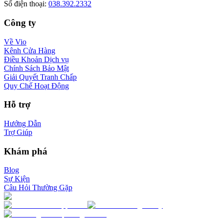
Số điện thoại
:
038.392.2332
Công ty
Về Vio
Kênh Cửa Hàng
Điều Khoản Dịch vụ
Chính Sách Bảo Mật
Giải Quyết Tranh Chấp
Quy Chế Hoạt Động
Hỗ trợ
Hướng Dẫn
Trợ Giúp
Khám phá
Blog
Sự Kiện
Câu Hỏi Thường Gặp