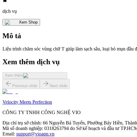
dịch vụ
Xem Shop
Mô tả
Liệu trình chăm sóc vùng chữ T giúp làm sạch sâu, loại bỏ mụn đầu đe
Xem thêm dịch vụ
Xem thêm
Previous slide
Next slide
Velocity Meets Perfection
CÔNG TY TNHH CÔNG NGHỆ VIO
Địa chỉ trụ sở chính
:
66 Nguyễn Bá Tuyển, Phường Bảy Hiền, Thành
Mã số doanh nghiệp
:
0318263794 do Sở kế hoạch và đầu tư TP.HCM
Email
:
support@vioapp.vn