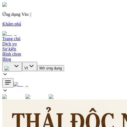
Ứng dụng Vio
:
|
Khám phá
Trang chủ
Dịch vụ
Sự kiện
Bình chọn
Blog
VI
Mở ứng dụng