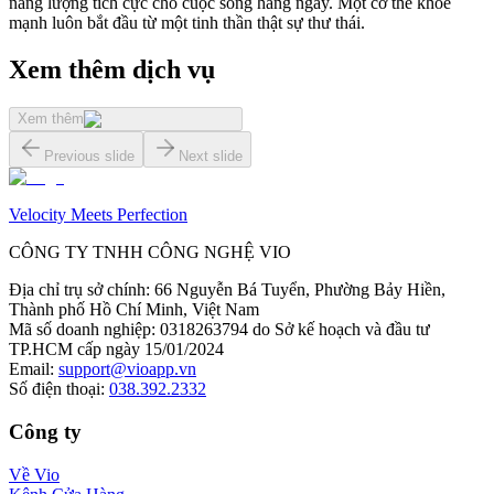
năng lượng tích cực cho cuộc sống hằng ngày. Một cơ thể khỏe
mạnh luôn bắt đầu từ một tinh thần thật sự thư thái.
Xem thêm dịch vụ
Xem thêm
Previous slide
Next slide
Velocity Meets Perfection
CÔNG TY TNHH CÔNG NGHỆ VIO
Địa chỉ trụ sở chính
:
66 Nguyễn Bá Tuyển, Phường Bảy Hiền,
Thành phố Hồ Chí Minh, Việt Nam
Mã số doanh nghiệp
:
0318263794 do Sở kế hoạch và đầu tư
TP.HCM cấp ngày 15/01/2024
Email
:
support@vioapp.vn
Số điện thoại
:
038.392.2332
Công ty
Về Vio