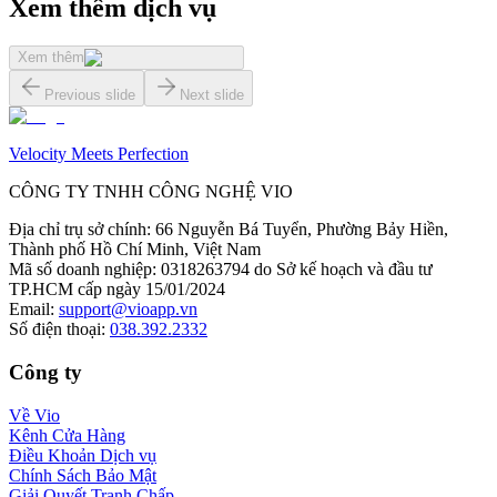
Xem thêm dịch vụ
Xem thêm
Previous slide
Next slide
Velocity Meets Perfection
CÔNG TY TNHH CÔNG NGHỆ VIO
Địa chỉ trụ sở chính
:
66 Nguyễn Bá Tuyển, Phường Bảy Hiền,
Thành phố Hồ Chí Minh, Việt Nam
Mã số doanh nghiệp
:
0318263794 do Sở kế hoạch và đầu tư
TP.HCM cấp ngày 15/01/2024
Email
:
support@vioapp.vn
Số điện thoại
:
038.392.2332
Công ty
Về Vio
Kênh Cửa Hàng
Điều Khoản Dịch vụ
Chính Sách Bảo Mật
Giải Quyết Tranh Chấp