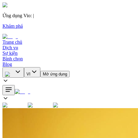
Ứng dụng Vio
:
|
Khám phá
Trang chủ
Dịch vụ
Sự kiện
Bình chọn
Blog
VI
Mở ứng dụng