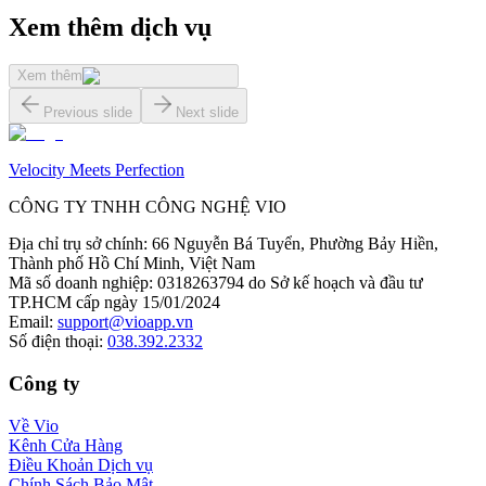
Xem thêm dịch vụ
Xem thêm
Previous slide
Next slide
Velocity Meets Perfection
CÔNG TY TNHH CÔNG NGHỆ VIO
Địa chỉ trụ sở chính
:
66 Nguyễn Bá Tuyển, Phường Bảy Hiền,
Thành phố Hồ Chí Minh, Việt Nam
Mã số doanh nghiệp
:
0318263794 do Sở kế hoạch và đầu tư
TP.HCM cấp ngày 15/01/2024
Email
:
support@vioapp.vn
Số điện thoại
:
038.392.2332
Công ty
Về Vio
Kênh Cửa Hàng
Điều Khoản Dịch vụ
Chính Sách Bảo Mật