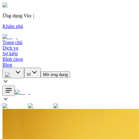
Ứng dụng Vio
:
|
Khám phá
Trang chủ
Dịch vụ
Sự kiện
Bình chọn
Blog
VI
Mở ứng dụng