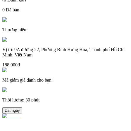
0
Đã bán
Thương hiệu
:
Vị trí
:
9A đường 22, Phường Bình Hưng Hòa, Thành phố Hồ Chí
Minh, Việt Nam
188,000đ
Mã giảm giá dành cho bạn
:
Thời lượng
:
30 phút
Đặt ngay