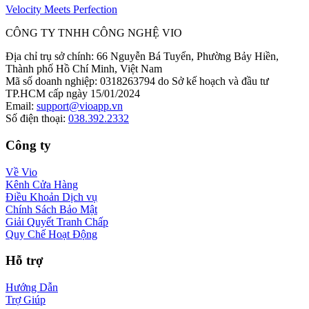
Velocity Meets Perfection
CÔNG TY TNHH CÔNG NGHỆ VIO
Địa chỉ trụ sở chính
:
66 Nguyễn Bá Tuyển, Phường Bảy Hiền,
Thành phố Hồ Chí Minh, Việt Nam
Mã số doanh nghiệp
:
0318263794 do Sở kế hoạch và đầu tư
TP.HCM cấp ngày 15/01/2024
Email
:
support@vioapp.vn
Số điện thoại
:
038.392.2332
Công ty
Về Vio
Kênh Cửa Hàng
Điều Khoản Dịch vụ
Chính Sách Bảo Mật
Giải Quyết Tranh Chấp
Quy Chế Hoạt Động
Hỗ trợ
Hướng Dẫn
Trợ Giúp