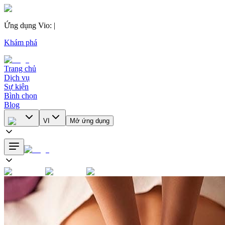
Ứng dụng Vio
:
|
Khám phá
Trang chủ
Dịch vụ
Sự kiện
Bình chọn
Blog
VI
Mở ứng dụng