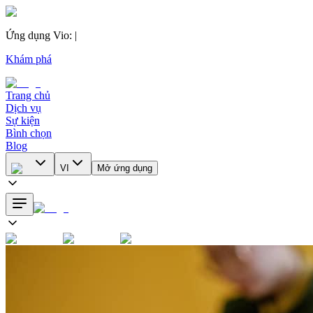
Ứng dụng Vio
:
|
Khám phá
Trang chủ
Dịch vụ
Sự kiện
Bình chọn
Blog
VI
Mở ứng dụng