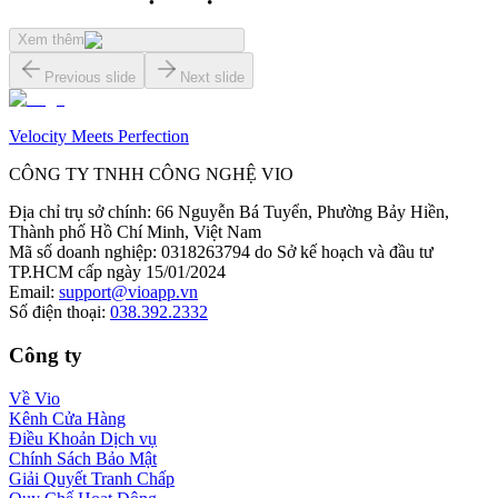
Xem thêm
Previous slide
Next slide
Velocity Meets Perfection
CÔNG TY TNHH CÔNG NGHỆ VIO
Địa chỉ trụ sở chính
:
66 Nguyễn Bá Tuyển, Phường Bảy Hiền,
Thành phố Hồ Chí Minh, Việt Nam
Mã số doanh nghiệp
:
0318263794 do Sở kế hoạch và đầu tư
TP.HCM cấp ngày 15/01/2024
Email
:
support@vioapp.vn
Số điện thoại
:
038.392.2332
Công ty
Về Vio
Kênh Cửa Hàng
Điều Khoản Dịch vụ
Chính Sách Bảo Mật
Giải Quyết Tranh Chấp