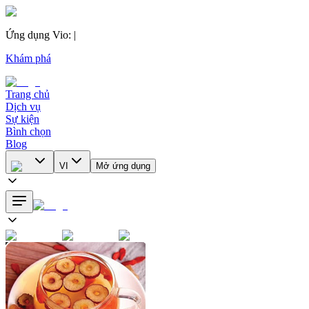
Ứng dụng Vio
:
|
Khám phá
Trang chủ
Dịch vụ
Sự kiện
Bình chọn
Blog
VI
Mở ứng dụng