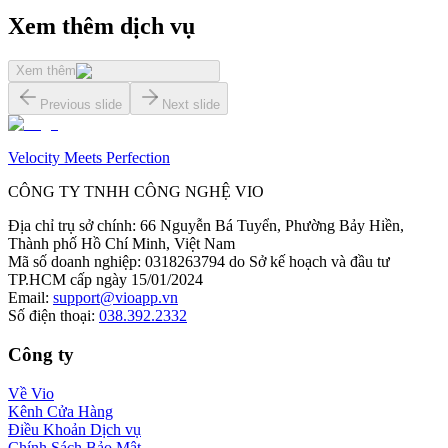
Xem thêm dịch vụ
Xem thêm
Previous slide
Next slide
Velocity Meets Perfection
CÔNG TY TNHH CÔNG NGHỆ VIO
Địa chỉ trụ sở chính
:
66 Nguyễn Bá Tuyển, Phường Bảy Hiền,
Thành phố Hồ Chí Minh, Việt Nam
Mã số doanh nghiệp
:
0318263794 do Sở kế hoạch và đầu tư
TP.HCM cấp ngày 15/01/2024
Email
:
support@vioapp.vn
Số điện thoại
:
038.392.2332
Công ty
Về Vio
Kênh Cửa Hàng
Điều Khoản Dịch vụ
Chính Sách Bảo Mật