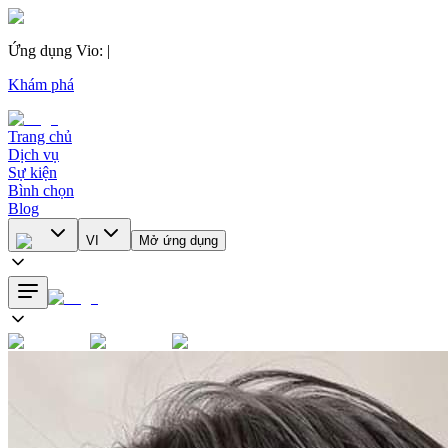
Ứng dụng Vio
:
|
Khám phá
Trang chủ
Dịch vụ
Sự kiện
Bình chọn
Blog
VI
Mở ứng dụng