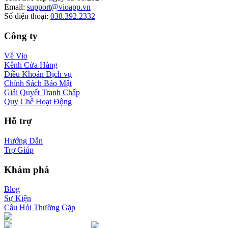
Email
:
support@vioapp.vn
Số điện thoại
:
038.392.2332
Công ty
Về Vio
Kênh Cửa Hàng
Điều Khoản Dịch vụ
Chính Sách Bảo Mật
Giải Quyết Tranh Chấp
Quy Chế Hoạt Động
Hỗ trợ
Hướng Dẫn
Trợ Giúp
Khám phá
Blog
Sự Kiện
Câu Hỏi Thường Gặp