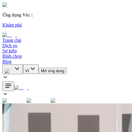
Ứng dụng Vio
:
|
Khám phá
Trang chủ
Dịch vụ
Sự kiện
Bình chọn
Blog
VI
Mở ứng dụng