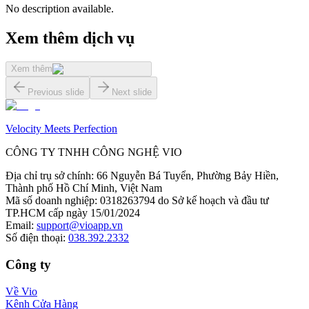
No description available.
Xem thêm dịch vụ
Xem thêm
Previous slide
Next slide
Velocity Meets Perfection
CÔNG TY TNHH CÔNG NGHỆ VIO
Địa chỉ trụ sở chính
:
66 Nguyễn Bá Tuyển, Phường Bảy Hiền,
Thành phố Hồ Chí Minh, Việt Nam
Mã số doanh nghiệp
:
0318263794 do Sở kế hoạch và đầu tư
TP.HCM cấp ngày 15/01/2024
Email
:
support@vioapp.vn
Số điện thoại
:
038.392.2332
Công ty
Về Vio
Kênh Cửa Hàng