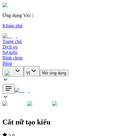
Ứng dụng Vio
:
|
Khám phá
Trang chủ
Dịch vụ
Sự kiện
Bình chọn
Blog
VI
Mở ứng dụng
Cắt nữ tạo kiểu
5.0