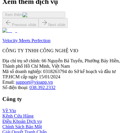
Xem thêm dịch vụ
Xem thêm
Previous slide
Next slide
Velocity Meets Perfection
CÔNG TY TNHH CÔNG NGHỆ VIO
Địa chỉ trụ sở chính
:
66 Nguyễn Bá Tuyển, Phường Bảy Hiền,
Thành phố Hồ Chí Minh, Việt Nam
Mã số doanh nghiệp
:
0318263794 do Sở kế hoạch và đầu tư
TP.HCM cấp ngày 15/01/2024
Email
:
support@vioapp.vn
Số điện thoại
:
038.392.2332
Công ty
Về Vio
Kênh Cửa Hàng
Điều Khoản Dịch vụ
Chính Sách Bảo Mật
Giải Quyết Tranh Chấp