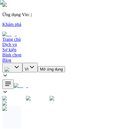
Ứng dụng Vio
:
|
Khám phá
Trang chủ
Dịch vụ
Sự kiện
Bình chọn
Blog
VI
Mở ứng dụng