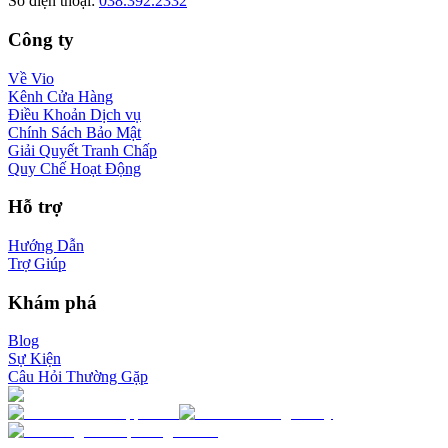
Số điện thoại
:
038.392.2332
Công ty
Về Vio
Kênh Cửa Hàng
Điều Khoản Dịch vụ
Chính Sách Bảo Mật
Giải Quyết Tranh Chấp
Quy Chế Hoạt Động
Hỗ trợ
Hướng Dẫn
Trợ Giúp
Khám phá
Blog
Sự Kiện
Câu Hỏi Thường Gặp