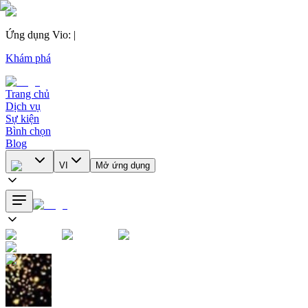
Ứng dụng Vio
:
|
Khám phá
Trang chủ
Dịch vụ
Sự kiện
Bình chọn
Blog
VI
Mở ứng dụng