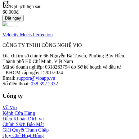
Đặt lịch hẹn sau
60,000đ
Đặt ngay
Velocity Meets Perfection
CÔNG TY TNHH CÔNG NGHỆ VIO
Địa chỉ trụ sở chính
:
66 Nguyễn Bá Tuyển, Phường Bảy Hiền,
Thành phố Hồ Chí Minh, Việt Nam
Mã số doanh nghiệp
:
0318263794 do Sở kế hoạch và đầu tư
TP.HCM cấp ngày 15/01/2024
Email
:
support@vioapp.vn
Số điện thoại
:
038.392.2332
Công ty
Về Vio
Kênh Cửa Hàng
Điều Khoản Dịch vụ
Chính Sách Bảo Mật
Giải Quyết Tranh Chấp
Quy Chế Hoạt Động