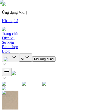
Ứng dụng Vio
:
|
Khám phá
Trang chủ
Dịch vụ
Sự kiện
Bình chọn
Blog
VI
Mở ứng dụng