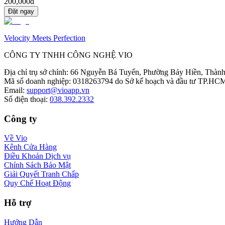
200,000đ
Đặt ngay
Velocity Meets Perfection
CÔNG TY TNHH CÔNG NGHỆ VIO
Địa chỉ trụ sở chính
:
66 Nguyễn Bá Tuyển, Phường Bảy Hiền, Thành
Mã số doanh nghiệp
:
0318263794 do Sở kế hoạch và đầu tư TP.HCM
Email
:
support@vioapp.vn
Số điện thoại
:
038.392.2332
Công ty
Về Vio
Kênh Cửa Hàng
Điều Khoản Dịch vụ
Chính Sách Bảo Mật
Giải Quyết Tranh Chấp
Quy Chế Hoạt Động
Hỗ trợ
Hướng Dẫn