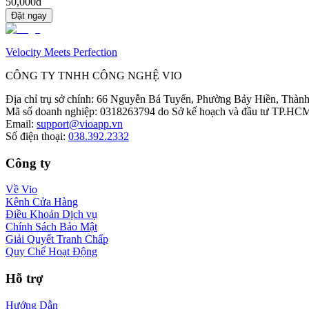
50,000đ
Đặt ngay
Velocity Meets Perfection
CÔNG TY TNHH CÔNG NGHỆ VIO
Địa chỉ trụ sở chính
:
66 Nguyễn Bá Tuyển, Phường Bảy Hiền, Thành
Mã số doanh nghiệp
:
0318263794 do Sở kế hoạch và đầu tư TP.HCM
Email
:
support@vioapp.vn
Số điện thoại
:
038.392.2332
Công ty
Về Vio
Kênh Cửa Hàng
Điều Khoản Dịch vụ
Chính Sách Bảo Mật
Giải Quyết Tranh Chấp
Quy Chế Hoạt Động
Hỗ trợ
Hướng Dẫn