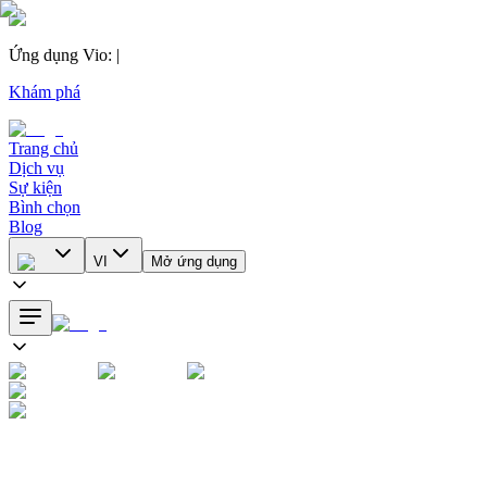
Ứng dụng Vio
:
|
Khám phá
Trang chủ
Dịch vụ
Sự kiện
Bình chọn
Blog
VI
Mở ứng dụng