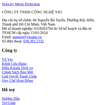
Velocity Meets Perfection
CÔNG TY TNHH CÔNG NGHỆ VIO
Địa chỉ trụ sở chính
:
66 Nguyễn Bá Tuyển, Phường Bảy Hiền,
Thành phố Hồ Chí Minh, Việt Nam
Mã số doanh nghiệp
:
0318263794 do Sở kế hoạch và đầu tư
TP.HCM cấp ngày 15/01/2024
Email
:
support@vioapp.vn
Số điện thoại
:
038.392.2332
Công ty
Về Vio
Kênh Cửa Hàng
Điều Khoản Dịch vụ
Chính Sách Bảo Mật
Giải Quyết Tranh Chấp
Quy Chế Hoạt Động
Hỗ trợ
Hướng Dẫn
Trợ Giúp