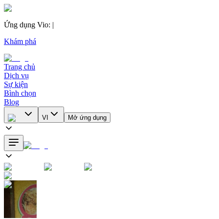
Ứng dụng Vio
:
|
Khám phá
Trang chủ
Dịch vụ
Sự kiện
Bình chọn
Blog
VI
Mở ứng dụng