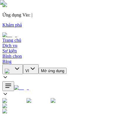
Ứng dụng Vio
:
|
Khám phá
Trang chủ
Dịch vụ
Sự kiện
Bình chọn
Blog
VI
Mở ứng dụng