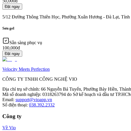
50,000đ
Đặt ngay
5/12 Đường Thông Thiên Học, Phường Xuân Hương - Đà Lạt, Tỉnh
Sơn gel
Sẵn sàng phục vụ
100,000đ
Đặt ngay
Velocity Meets Perfection
CÔNG TY TNHH CÔNG NGHỆ VIO
Địa chỉ trụ sở chính
:
66 Nguyễn Bá Tuyển, Phường Bảy Hiền, Thành
Mã số doanh nghiệp
:
0318263794 do Sở kế hoạch và đầu tư TP.HCM
Email
:
support@vioapp.vn
Số điện thoại
:
038.392.2332
Công ty
Về Vio