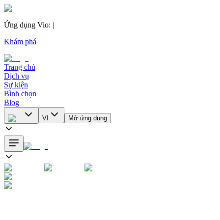
Ứng dụng Vio
:
|
Khám phá
Trang chủ
Dịch vụ
Sự kiện
Bình chọn
Blog
VI
Mở ứng dụng