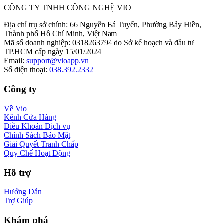
CÔNG TY TNHH CÔNG NGHỆ VIO
Địa chỉ trụ sở chính
:
66 Nguyễn Bá Tuyển, Phường Bảy Hiền,
Thành phố Hồ Chí Minh, Việt Nam
Mã số doanh nghiệp
:
0318263794 do Sở kế hoạch và đầu tư
TP.HCM cấp ngày 15/01/2024
Email
:
support@vioapp.vn
Số điện thoại
:
038.392.2332
Công ty
Về Vio
Kênh Cửa Hàng
Điều Khoản Dịch vụ
Chính Sách Bảo Mật
Giải Quyết Tranh Chấp
Quy Chế Hoạt Động
Hỗ trợ
Hướng Dẫn
Trợ Giúp
Khám phá