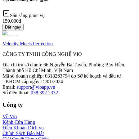
Sẵn sàng phục vụ
159,000đ
Đặt ngay
Velocity Meets Perfection
CÔNG TY TNHH CÔNG NGHỆ VIO
Địa chỉ trụ sở chính
:
66 Nguyễn Bá Tuyển, Phường Bảy Hiền,
Thành phố Hồ Chí Minh, Việt Nam
Mã số doanh nghiệp
:
0318263794 do Sở kế hoạch và đầu tư
TP.HCM cấp ngày 15/01/2024
Email
:
support@vioapp.vn
Số điện thoại
:
038.392.2332
Công ty
Về Vio
Kênh Cửa Hàng
Điều Khoản Dịch vụ
Chính Sách Bảo Mật
Giải Quyết Tranh Chấp