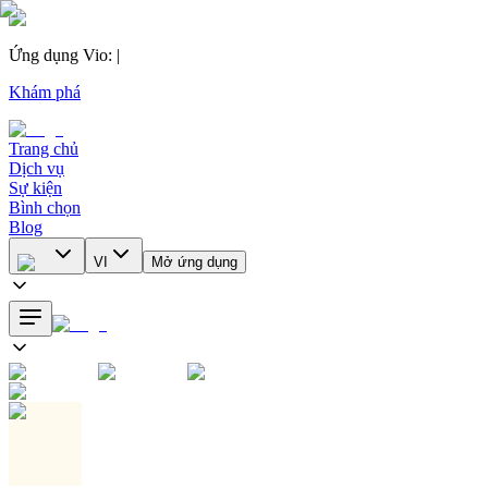
Ứng dụng Vio
:
|
Khám phá
Trang chủ
Dịch vụ
Sự kiện
Bình chọn
Blog
VI
Mở ứng dụng