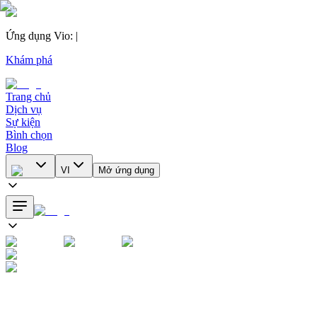
Ứng dụng Vio
:
|
Khám phá
Trang chủ
Dịch vụ
Sự kiện
Bình chọn
Blog
VI
Mở ứng dụng