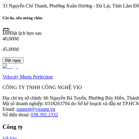
33 Nguyễn Chí Thanh, Phường Xuân Hương - Đà Lạt, Tỉnh Lâm Đồ
Cắt da, sửa móng chân
Đặt lịch hẹn sau
40,000đ
45,000đ
Đặt ngay
Velocity Meets Perfection
CÔNG TY TNHH CÔNG NGHỆ VIO
Địa chỉ trụ sở chính
:
66 Nguyễn Bá Tuyển, Phường Bảy Hiền, Thành
Mã số doanh nghiệp
:
0318263794 do Sở kế hoạch và đầu tư TP.HCM
Email
:
support@vioapp.vn
Số điện thoại
:
038.392.2332
Công ty
Về Vio