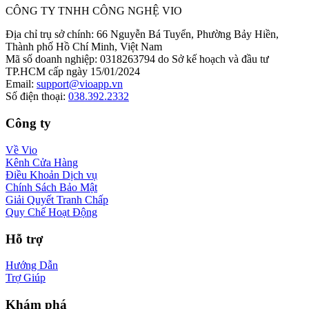
CÔNG TY TNHH CÔNG NGHỆ VIO
Địa chỉ trụ sở chính
:
66 Nguyễn Bá Tuyển, Phường Bảy Hiền,
Thành phố Hồ Chí Minh, Việt Nam
Mã số doanh nghiệp
:
0318263794 do Sở kế hoạch và đầu tư
TP.HCM cấp ngày 15/01/2024
Email
:
support@vioapp.vn
Số điện thoại
:
038.392.2332
Công ty
Về Vio
Kênh Cửa Hàng
Điều Khoản Dịch vụ
Chính Sách Bảo Mật
Giải Quyết Tranh Chấp
Quy Chế Hoạt Động
Hỗ trợ
Hướng Dẫn
Trợ Giúp
Khám phá