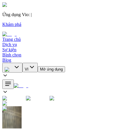
Ứng dụng Vio
:
|
Khám phá
Trang chủ
Dịch vụ
Sự kiện
Bình chọn
Blog
VI
Mở ứng dụng