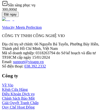
Sẵn sàng phục vụ
300,000đ
Đặt ngay
Velocity Meets Perfection
CÔNG TY TNHH CÔNG NGHỆ VIO
Địa chỉ trụ sở chính
:
66 Nguyễn Bá Tuyển, Phường Bảy Hiền,
Thành phố Hồ Chí Minh, Việt Nam
Mã số doanh nghiệp
:
0318263794 do Sở kế hoạch và đầu tư
TP.HCM cấp ngày 15/01/2024
Email
:
support@vioapp.vn
Số điện thoại
:
038.392.2332
Công ty
Về Vio
Kênh Cửa Hàng
Điều Khoản Dịch vụ
Chính Sách Bảo Mật
Giải Quyết Tranh Chấp
Quy Chế Hoạt Động