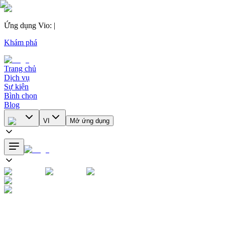
Ứng dụng Vio
:
|
Khám phá
Trang chủ
Dịch vụ
Sự kiện
Bình chọn
Blog
VI
Mở ứng dụng