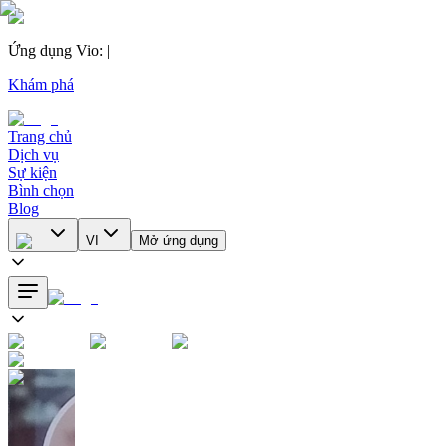
Ứng dụng Vio
:
|
Khám phá
Trang chủ
Dịch vụ
Sự kiện
Bình chọn
Blog
VI
Mở ứng dụng