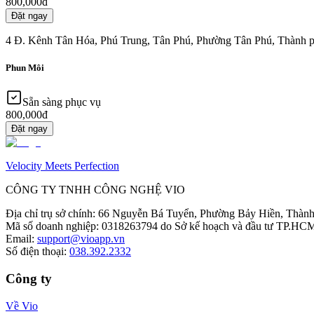
800,000đ
Đặt ngay
4 Đ. Kênh Tân Hóa, Phú Trung, Tân Phú, Phường Tân Phú, Thành 
Phun Môi
Sẵn sàng phục vụ
800,000đ
Đặt ngay
Velocity Meets Perfection
CÔNG TY TNHH CÔNG NGHỆ VIO
Địa chỉ trụ sở chính
:
66 Nguyễn Bá Tuyển, Phường Bảy Hiền, Thành
Mã số doanh nghiệp
:
0318263794 do Sở kế hoạch và đầu tư TP.HCM
Email
:
support@vioapp.vn
Số điện thoại
:
038.392.2332
Công ty
Về Vio