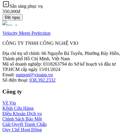
Sẵn sàng phục vụ
350,000đ
Đặt ngay
Velocity Meets Perfection
CÔNG TY TNHH CÔNG NGHỆ VIO
Địa chỉ trụ sở chính
:
66 Nguyễn Bá Tuyển, Phường Bảy Hiền,
Thành phố Hồ Chí Minh, Việt Nam
Mã số doanh nghiệp
:
0318263794 do Sở kế hoạch và đầu tư
TP.HCM cấp ngày 15/01/2024
Email
:
support@vioapp.vn
Số điện thoại
:
038.392.2332
Công ty
Về Vio
Kênh Cửa Hàng
Điều Khoản Dịch vụ
Chính Sách Bảo Mật
Giải Quyết Tranh Chấp
Quy Chế Hoạt Động