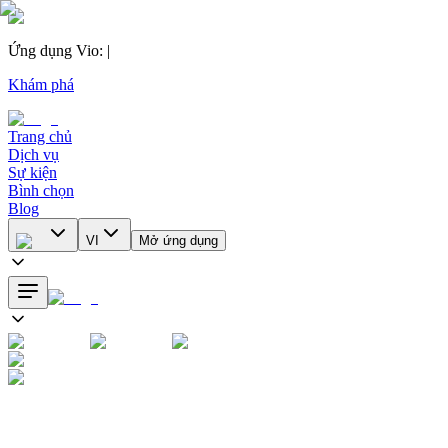
Ứng dụng Vio
:
|
Khám phá
Trang chủ
Dịch vụ
Sự kiện
Bình chọn
Blog
VI
Mở ứng dụng