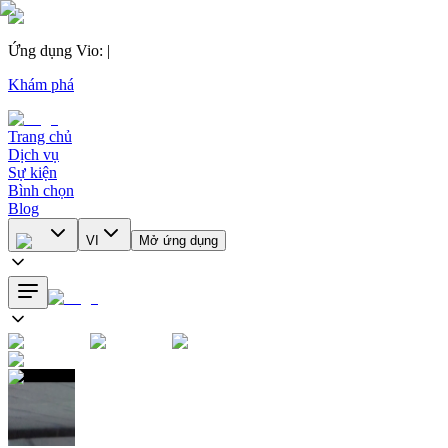
Ứng dụng Vio
:
|
Khám phá
Trang chủ
Dịch vụ
Sự kiện
Bình chọn
Blog
VI
Mở ứng dụng