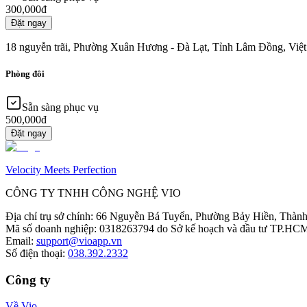
300,000đ
Đặt ngay
18 nguyễn trãi, Phường Xuân Hương - Đà Lạt, Tỉnh Lâm Đồng, Việ
Phòng đôi
Sẵn sàng phục vụ
500,000đ
Đặt ngay
Velocity Meets Perfection
CÔNG TY TNHH CÔNG NGHỆ VIO
Địa chỉ trụ sở chính
:
66 Nguyễn Bá Tuyển, Phường Bảy Hiền, Thành
Mã số doanh nghiệp
:
0318263794 do Sở kế hoạch và đầu tư TP.HCM
Email
:
support@vioapp.vn
Số điện thoại
:
038.392.2332
Công ty
Về Vio