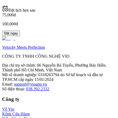
Đặt lịch hẹn sau
75,000đ
100,000đ
Đặt ngay
Velocity Meets Perfection
CÔNG TY TNHH CÔNG NGHỆ VIO
Địa chỉ trụ sở chính
:
66 Nguyễn Bá Tuyển, Phường Bảy Hiền,
Thành phố Hồ Chí Minh, Việt Nam
Mã số doanh nghiệp
:
0318263794 do Sở kế hoạch và đầu tư
TP.HCM cấp ngày 15/01/2024
Email
:
support@vioapp.vn
Số điện thoại
:
038.392.2332
Công ty
Về Vio
Kênh Cửa Hàng