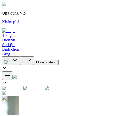
Ứng dụng Vio
:
|
Khám phá
Trang chủ
Dịch vụ
Sự kiện
Bình chọn
Blog
VI
Mở ứng dụng