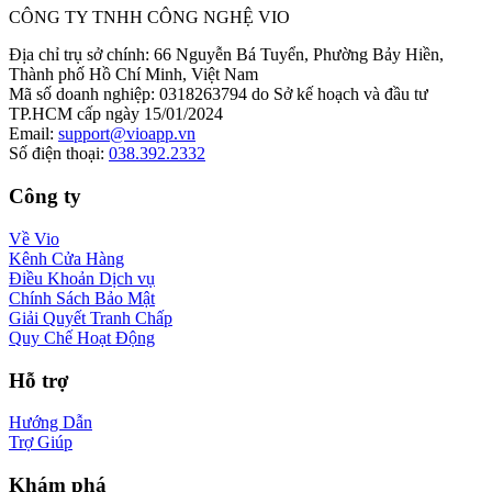
CÔNG TY TNHH CÔNG NGHỆ VIO
Địa chỉ trụ sở chính
:
66 Nguyễn Bá Tuyển, Phường Bảy Hiền,
Thành phố Hồ Chí Minh, Việt Nam
Mã số doanh nghiệp
:
0318263794 do Sở kế hoạch và đầu tư
TP.HCM cấp ngày 15/01/2024
Email
:
support@vioapp.vn
Số điện thoại
:
038.392.2332
Công ty
Về Vio
Kênh Cửa Hàng
Điều Khoản Dịch vụ
Chính Sách Bảo Mật
Giải Quyết Tranh Chấp
Quy Chế Hoạt Động
Hỗ trợ
Hướng Dẫn
Trợ Giúp
Khám phá