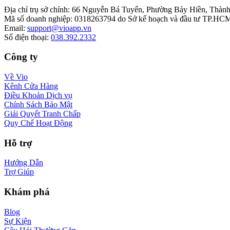
Địa chỉ trụ sở chính
:
66 Nguyễn Bá Tuyển, Phường Bảy Hiền, Thành
Mã số doanh nghiệp
:
0318263794 do Sở kế hoạch và đầu tư TP.HCM
Email
:
support@vioapp.vn
Số điện thoại
:
038.392.2332
Công ty
Về Vio
Kênh Cửa Hàng
Điều Khoản Dịch vụ
Chính Sách Bảo Mật
Giải Quyết Tranh Chấp
Quy Chế Hoạt Động
Hỗ trợ
Hướng Dẫn
Trợ Giúp
Khám phá
Blog
Sự Kiện