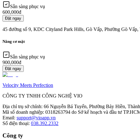
Sẵn sàng phục vụ
600,000đ
Đặt ngay
45 đường số 9, KDC Cityland Park Hills, Gò Vấp, Phường Gò Vấp,
Nâng cơ mặt
Sẵn sàng phục vụ
900,000đ
Đặt ngay
Velocity Meets Perfection
CÔNG TY TNHH CÔNG NGHỆ VIO
Địa chỉ trụ sở chính
:
66 Nguyễn Bá Tuyển, Phường Bảy Hiền, Thành
Mã số doanh nghiệp
:
0318263794 do Sở kế hoạch và đầu tư TP.HCM
Email
:
support@vioapp.vn
Số điện thoại
:
038.392.2332
Công ty