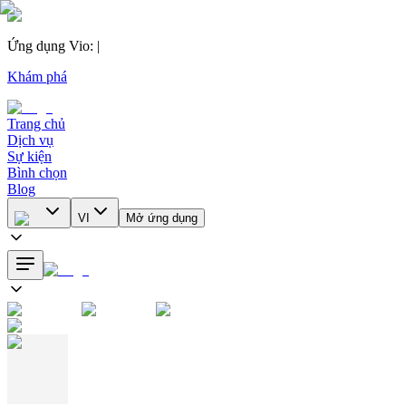
Ứng dụng Vio
:
|
Khám phá
Trang chủ
Dịch vụ
Sự kiện
Bình chọn
Blog
VI
Mở ứng dụng