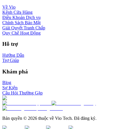
Về Vio
Kênh Cửa Hàng
Điều Khoản Dịch vụ
Chính Sách Bảo Mật
Giải Quyết Tranh Chấp
Quy Chế Hoạt Động
Hỗ trợ
Hướng Dẫn
Trợ Giúp
Khám phá
Blog
Sự Kiện
Câu Hỏi Thường Gặp
Bản quyền © 2026 thuộc về Vio Tech. Đã đăng ký.