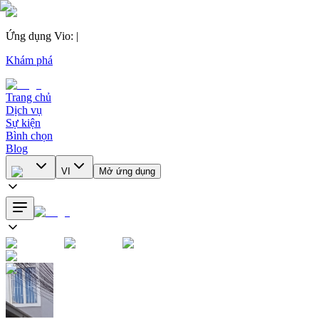
Ứng dụng Vio
:
|
Khám phá
Trang chủ
Dịch vụ
Sự kiện
Bình chọn
Blog
VI
Mở ứng dụng