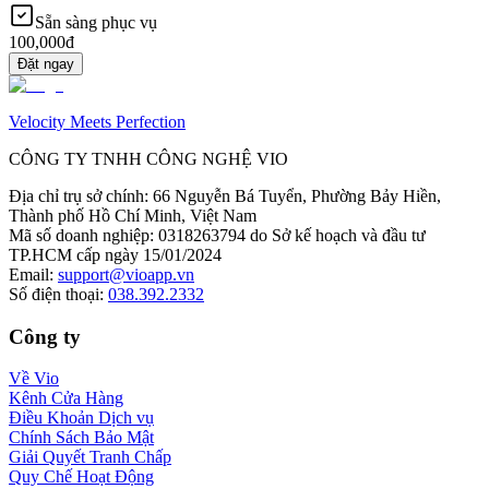
Sẵn sàng phục vụ
100,000đ
Đặt ngay
Velocity Meets Perfection
CÔNG TY TNHH CÔNG NGHỆ VIO
Địa chỉ trụ sở chính
:
66 Nguyễn Bá Tuyển, Phường Bảy Hiền,
Thành phố Hồ Chí Minh, Việt Nam
Mã số doanh nghiệp
:
0318263794 do Sở kế hoạch và đầu tư
TP.HCM cấp ngày 15/01/2024
Email
:
support@vioapp.vn
Số điện thoại
:
038.392.2332
Công ty
Về Vio
Kênh Cửa Hàng
Điều Khoản Dịch vụ
Chính Sách Bảo Mật
Giải Quyết Tranh Chấp
Quy Chế Hoạt Động