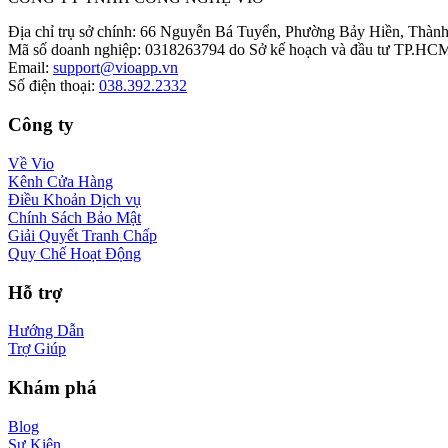
Địa chỉ trụ sở chính
:
66 Nguyễn Bá Tuyển, Phường Bảy Hiền, Thành
Mã số doanh nghiệp
:
0318263794 do Sở kế hoạch và đầu tư TP.HCM
Email
:
support@vioapp.vn
Số điện thoại
:
038.392.2332
Công ty
Về Vio
Kênh Cửa Hàng
Điều Khoản Dịch vụ
Chính Sách Bảo Mật
Giải Quyết Tranh Chấp
Quy Chế Hoạt Động
Hỗ trợ
Hướng Dẫn
Trợ Giúp
Khám phá
Blog
Sự Kiện